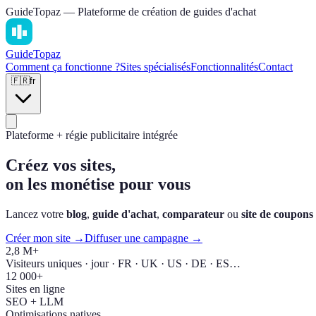
GuideTopaz — Plateforme de création de guides d'achat
Guide
Topaz
Comment ça fonctionne ?
Sites spécialisés
Fonctionnalités
Contact
🇫🇷
fr
Plateforme + régie publicitaire intégrée
Créez vos sites,
on les monétise pour vous
Lancez votre
blog
,
guide d'achat
,
comparateur
ou
site de coupons
Créer mon site →
Diffuser une campagne →
2,8 M+
Visiteurs uniques · jour · FR · UK · US · DE · ES…
12 000+
Sites en ligne
SEO + LLM
Optimisations natives