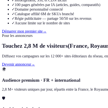
✓
Hébergement, SSL et CDN inclus
✓
100 pages générées par IA (articles, guides, comparatifs)
✓
Domaine personnalisé connecté
✓
Catalogue affilié 6M de SKUs branché
✓
Régie publicitaire — partage 50/50 sur les revenus
✓
Aucune limite sur le nombre de sites
Démarrer mon premier site
→
Pour les annonceurs
Touchez
2,8 M de visiteurs
(France, Royau
Diffusez vos campagnes sur les 12 000+ sites éditoriaux du réseau, en F
Devenir annonceur
→
🌍
Audience premium · FR + international
2,8 M+ visiteurs uniques par jour, répartis entre la France, le Royau
🛡️