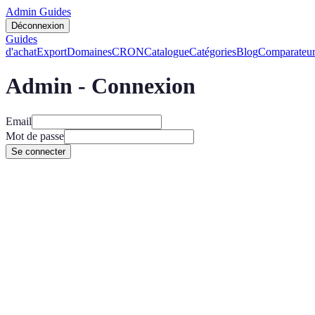
Admin Guides
Déconnexion
Guides
d'achat
Export
Domaines
CRON
Catalogue
Catégories
Blog
Comparateur
Admin - Connexion
Email
Mot de passe
Se connecter